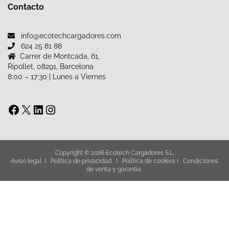
Contacto
info@ecotechcargadores.com
624 25 81 88
Carrer de Montcada, 61,
Ripollet, 08291, Barcelona
8:00 – 17:30 | Lunes a Viernes
Copyright © 2026 Ecotech Cargadores S.L.
Aviso legal
I
Política de privacidad
I
Política de cookies
I
Condiciones
de venta y garantía