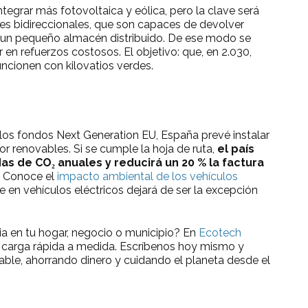
tegrar más fotovoltaica y eólica, pero la clave será
res bidireccionales, que son capaces de devolver
en un pequeño almacén distribuido. De ese modo se
 en refuerzos costosos. El objetivo: que, en 2.030,
ncionen con kilovatios verdes.
los fondos Next Generation EU, España prevé instalar
 renovables. Si se cumple la hoja de ruta,
el país
s de CO₂ anuales y reducirá un 20 % la factura
.
Conoce el
impacto ambiental de los vehículos
en vehículos eléctricos dejará de ser la excepción
ia en tu hogar, negocio o municipio? En
Ecotech
 carga rápida a medida. Escríbenos hoy mismo y
able, ahorrando dinero y cuidando el planeta desde el