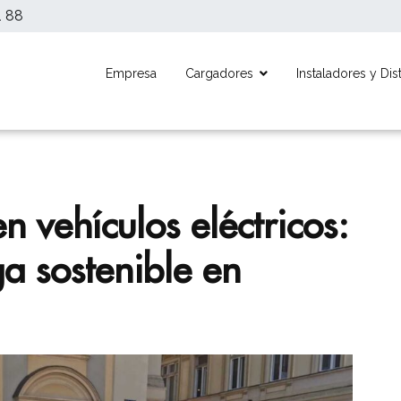
1 88
Empresa
Cargadores
Instaladores y Dis
eléctrico con tecnología española. Fabricante nacional de solucion
ores
n vehículos eléctricos:
a sostenible en