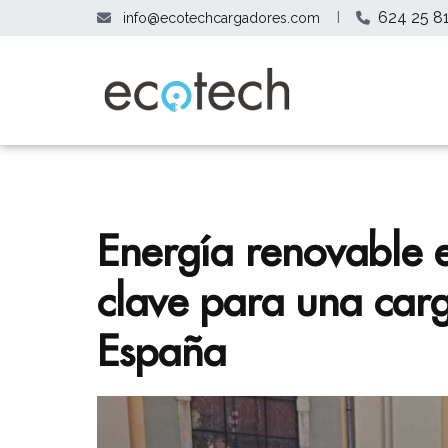
Saltar
I
624 25 8
info@ecotechcargadores.com
al
contenido
Cargadores para coche 
Ecotech Cargad
Energía renovable e
clave para una carg
España